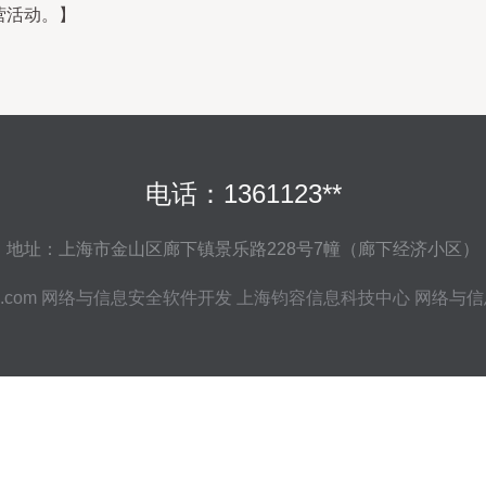
营活动。】
电话：1361123**
地址：上海市金山区廊下镇景乐路228号7幢（廊下经济小区）
.com
网络与信息安全软件开发
上海钧容信息科技中心
网络与信